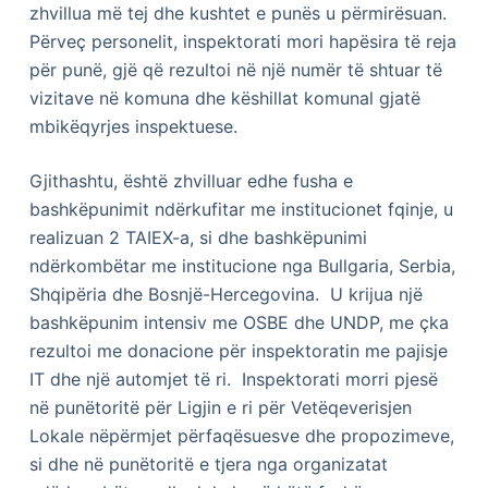
zhvillua më tej dhe kushtet e punës u përmirësuan.
Përveç personelit, inspektorati mori hapësira të reja
për punë, gjë që rezultoi në një numër të shtuar të
vizitave në komuna dhe këshillat komunal gjatë
mbikëqyrjes inspektuese.
Gjithashtu, është zhvilluar edhe fusha e
bashkëpunimit ndërkufitar me institucionet fqinje, u
realizuan 2 TAIEX-a, si dhe bashkëpunimi
ndërkombëtar me institucione nga Bullgaria, Serbia,
Shqipëria dhe Bosnjë-Hercegovina. U krijua një
bashkëpunim intensiv me OSBE dhe UNDP, me çka
rezultoi me donacione për inspektoratin me pajisje
IT dhe një automjet të ri. Inspektorati morri pjesë
në punëtoritë për Ligjin e ri për Vetëqeverisjen
Lokale nëpërmjet përfaqësuesve dhe propozimeve,
si dhe në punëtoritë e tjera nga organizatat