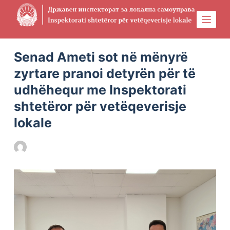
S
k
i
Physical Address
304 North Cardinal St.
Dorchester Center, MA 02124
p
Senad Ameti sot në mënyrë
t
zyrtare pranoi detyrën për të
o
udhëhequr me Inspektorati
c
shtetëror për vetëqeverisje
o
n
lokale
t
e
DILS
27/11/2020
FILLIMI
,
LAJMET E FUNDIT
n
t