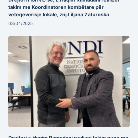
takim me Koordinatoren kombëtare për
vetëqeverisje lokale, znj.Liljana Zaturoska
03/04/2025
Drejtori z.Haqim Ramadani realizoi takim pune me