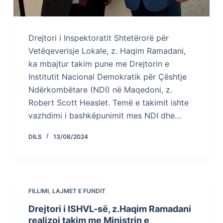
Drejtori i Inspektoratit Shtetërorë për
Vetëqeverisje Lokale, z. Haqim Ramadani,
ka mbajtur takim pune me Drejtorin e
Institutit Nacional Demokratik për Çështje
Ndërkombëtare (NDI) në Maqedoni, z.
Robert Scott Heaslet. Temë e takimit ishte
vazhdimi i bashkëpunimit mes NDI dhe…
DILS
13/08/2024
FILLIMI
,
LAJMET E FUNDIT
Drejtori i ISHVL-së, z.Haqim Ramadani
realizoi takim me Ministrin e