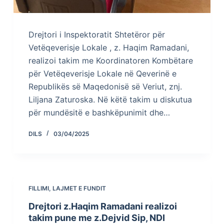
Drejtori i Inspektoratit Shtetëror për
Vetëqeverisje Lokale , z. Haqim Ramadani,
realizoi takim me Koordinatoren Kombëtare
për Vetëqeverisje Lokale në Qeverinë e
Republikës së Maqedonisë së Veriut, znj.
Liljana Zaturoska. Në këtë takim u diskutua
për mundësitë e bashkëpunimit dhe…
DILS
03/04/2025
FILLIMI
,
LAJMET E FUNDIT
Drejtori z.Haqim Ramadani realizoi
takim pune me z.Dejvid Sip, NDI