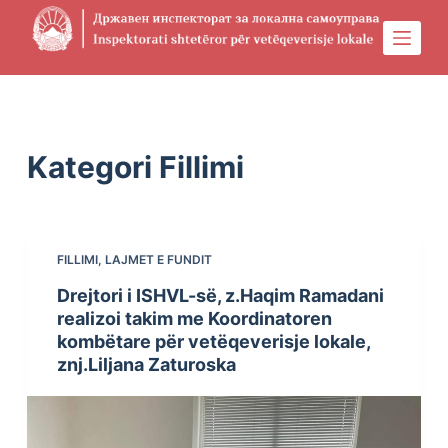
S
k
i
Physical Address
304 North Cardinal St.
Dorchester Center, MA 02124
p
t
o
Kategori
Fillimi
c
o
n
t
FILLIMI
,
LAJMET E FUNDIT
e
Drejtori i ISHVL-së, z.Haqim Ramadani
n
realizoi takim me Koordinatoren
t
kombëtare për vetëqeverisje lokale,
znj.Liljana Zaturoska