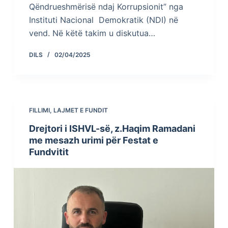
Qëndrueshmërisë ndaj Korrupsionit” nga
Instituti Nacional Demokratik (NDI) në
vend. Në këtë takim u diskutua…
DILS
02/04/2025
FILLIMI
,
LAJMET E FUNDIT
Drejtori i ISHVL-së, z.Haqim Ramadani
me mesazh urimi për Festat e
Fundvitit