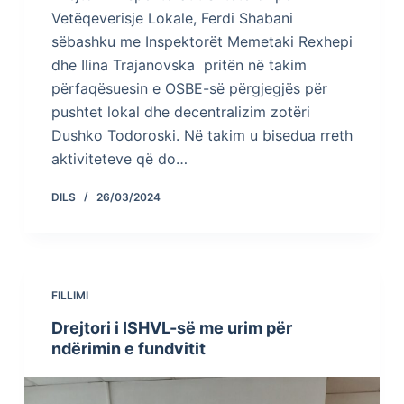
Vetëqeverisje Lokale, Ferdi Shabani
sëbashku me Inspektorët Memetaki Rexhepi
dhe Ilina Trajanovska pritën në takim
përfaqësuesin e OSBE-së përgjegjës për
pushtet lokal dhe decentralizim zotëri
Dushko Todoroski. Në takim u bisedua rreth
aktiviteteve që do…
DILS
26/03/2024
FILLIMI
Drejtori i ISHVL-së me urim për
ndërimin e fundvitit