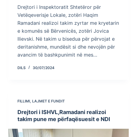
Drejtori i Inspektoratit Shtetëror për
Vetëqeverisje Lokale, zotëri Haqim
Ramadani realizoi takim zyrtar me kryetarin
e komunës së Bërvenicës, zotëri Jovica
Ilievski. Në takim u bisedua për përvojat e
deritanishme, mundësit si dhe nevojën për
avancim të bashkpunimit në mes…
DILS
30/07/2024
FILLIMI
,
LAJMET E FUNDIT
Drejtori i ISHVL,Ramadani realizoi
takim pune me përfaqësuesit e NDI