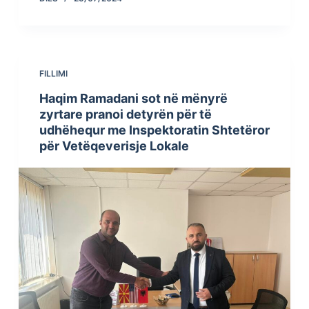
FILLIMI
Haqim Ramadani sot në mënyrë
zyrtare pranoi detyrën për të
udhëhequr me Inspektoratin Shtetëror
për Vetëqeverisje Lokale