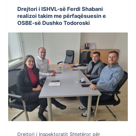
Drejtori i ISHVL-së Ferdi Shabani
realizoi takim me përfaqësuesin e
OSBE-së Dushko Todoroski
Drejtori i Inspektoratit Shtetëror për