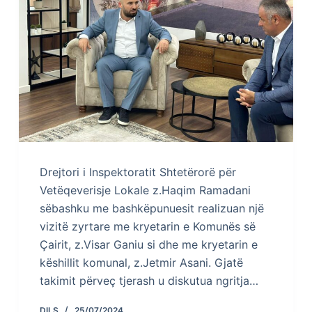
Drejtori i Inspektoratit Shtetërorë për
Vetëqeverisje Lokale z.Haqim Ramadani
sëbashku me bashkëpunuesit realizuan një
vizitë zyrtare me kryetarin e Komunës së
Çairit, z.Visar Ganiu si dhe me kryetarin e
këshillit komunal, z.Jetmir Asani. Gjatë
takimit përveç tjerash u diskutua ngritja…
DILS
25/07/2024