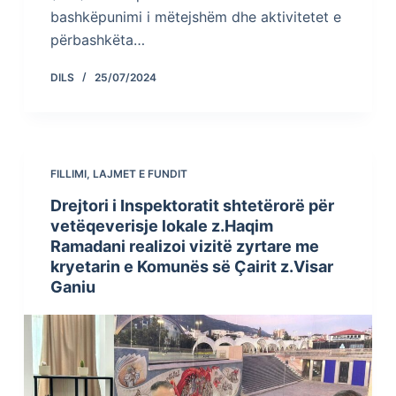
bashkëpunimi i mëtejshëm dhe aktivitetet e
përbashkëta…
DILS
25/07/2024
FILLIMI
,
LAJMET E FUNDIT
Drejtori i Inspektoratit shtetërorë për
vetëqeverisje lokale z.Haqim
Ramadani realizoi vizitë zyrtare me
kryetarin e Komunës së Çairit z.Visar
Ganiu