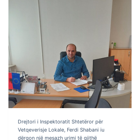
Drejtori i Inspektoratit Shtetëror për
Vetqeverisje Lokale, Ferdi Shabani iu
dërgon një mesazh urimi të gjithë