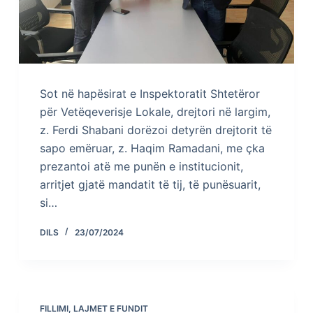
Sot në hapësirat e Inspektoratit Shtetëror
për Vetëqeverisje Lokale, drejtori në largim,
z. Ferdi Shabani dorëzoi detyrën drejtorit të
sapo emëruar, z. Haqim Ramadani, me çka
prezantoi atë me punën e institucionit,
arritjet gjatë mandatit të tij, të punësuarit,
si…
DILS
23/07/2024
FILLIMI
,
LAJMET E FUNDIT