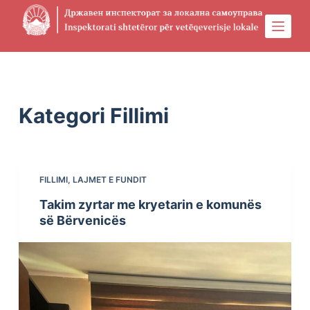
S
k
i
Physical Address
304 North Cardinal St.
Dorchester Center, MA 02124
p
t
o
Kategori
Fillimi
c
o
n
t
FILLIMI
,
LAJMET E FUNDIT
e
Takim zyrtar me kryetarin e komunës
n
së Bërvenicës
t