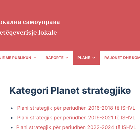
IE ME PUBLIKUN
RAPORTE
PLANE
RAJONET DHE KO
Kategori
Planet strategjike
Plani strategjik për periudhën 2016-2018 të ISHVL
Plani strategjik për periudhën 2019-2021 të ISHVL
Plani strategjik për periudhën 2022-2024 të ISHVL