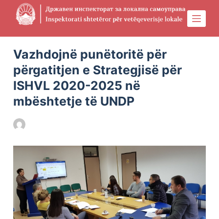
S
k
i
Physical Address
304 North Cardinal St.
Dorchester Center, MA 02124
p
Vazhdojnë punëtoritë për
t
përgatitjen e Strategjisë për
o
ISHVL 2020-2025 në
c
mbështetje të UNDP
o
n
DILS
27/11/2020
FILLIMI
,
LAJMET E FUNDIT
t
e
n
t