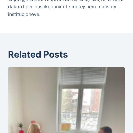
dakord për bashkëpunim të mëtejshëm midis dy
institucioneve.
Related Posts