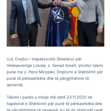
U.d. Drejtor i Inspektoratit Shtetëror për
Vetëqeverisje Lokale, z. Senad Ameti, zhvilloi takim
pune me z. Pece Mirçeski, Drejtorin e Shërbimit për
punë të përbashkëta dhe të përgjithshme të
qeverisë.
Takimi i punës u mbajt më datë 23.11.2020 në
hapësirat e Shërbimit për punë të përbashkëta dhe
të përgjithshme të qeverisë, ku të dy drejtorët ranë