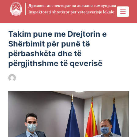
S
k
i
Physical Address
304 North Cardinal St.
Dorchester Center, MA 02124
p
Takim pune me Drejtorin e
t
Shërbimit për punë të
o
përbashkëta dhe të
c
përgjithshme të qeverisë
o
n
DILS
27/11/2020
FILLIMI
,
LAJMET E FUNDIT
t
e
n
t