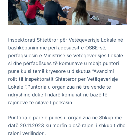
Inspektorati Shtetëror për Vetëqeverisje Lokale në
bashkëpunim me përfaqesuesit e OSBE-së,
përfaqsuesin e Ministrisë së Vetëqeverisjes Lokale
si dhe përfaqësues të komunave u mbajt puntori
pune ku si temë kryesore u diskutua “Avancimi i
rolit të Inspektoratit Shtetëror për Vetëqeverisje
Lokale “.Puntoria u organizua në tre vende të
ndryshme duke I ndarë komunat në bazë të
rajoneve të cilave I përkasin.
Puntoria e parë e punës u organizua në Shkup me
datë 20.11.2023 ku morën pjesë rajoni i shkupit dhe
rajoni verilindor .