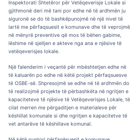
Inspektorati Shtetëror për Vetëqeverisje Lokale si
gjithmonë deri më tani por edhe në të ardhmën ju
siguronë se do të bashkëpunojmë në një nivel të
lartë me përfaqsuesit e komunave dhe të veprojmë
në mënyrë preventive që mos të bëhen gabime,
lëshime në sjelljen e akteve nga ana e njësive të
vetëqeverisjes lokale.
Një falenderim i veçantë për mbështetjen edhe në
të kaluarën po edhe në këtë projekt përfaqsuesve
të OSBE-së. Shpresojmë se edhe në të ardhmën do
të realizojmë projekte të përbashkëta në ngritjen e
kapaciteteve të njësive të Vetëqeverisjes Lokale, të
cilat merren me përgaditjen e materialeve për
këshillat komunale si dhe ngritjen e kapacitetve të
vet antarëve të këshillave komunal.
Në këtë puntori përfaqësuesit e komunave