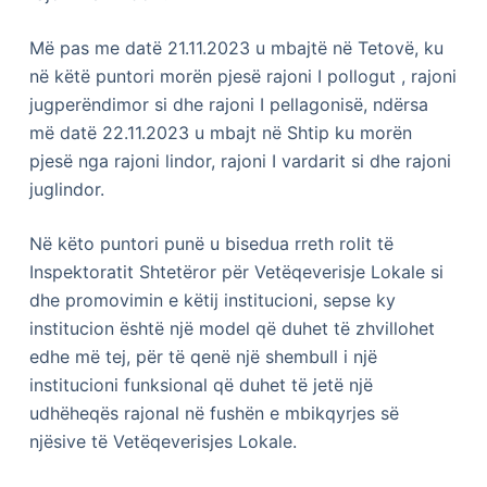
Më pas me datë 21.11.2023 u mbajtë në Tetovë, ku
në këtë puntori morën pjesë rajoni I pollogut , rajoni
jugperëndimor si dhe rajoni I pellagonisë, ndërsa
më datë 22.11.2023 u mbajt në Shtip ku morën
pjesë nga rаjoni lindor, rajoni I vardarit si dhe rajoni
juglindor.
Në këto puntori punë u bisedua rreth rolit të
Inspektoratit Shtetëror për Vetëqeverisje Lokale si
dhe promovimin e këtij institucioni, sepse ky
institucion është një model që duhet të zhvillohet
edhe më tej, për të qenë një shembull i një
institucioni funksional që duhet të jetë një
udhëheqës rajonal në fushën e mbikqyrjes së
njësive të Vetëqeverisjes Lokale.