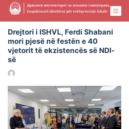
S
k
i
Physical Address
304 North Cardinal St.
Dorchester Center, MA 02124
p
Drejtori i ISHVL, Ferdi Shabani
t
mori pjesë në festën e 40
o
vjetorit të ekzistencës së NDI-
c
së
o
n
DILS
16/09/2023
FILLIMI
t
e
n
t