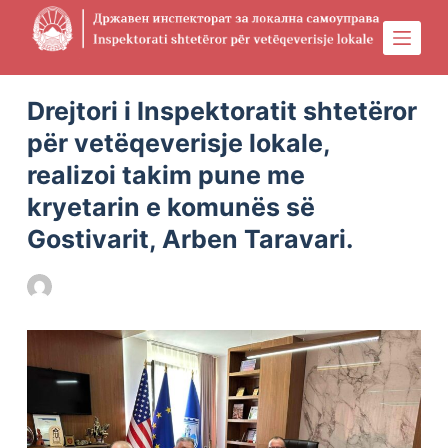
S
k
i
Physical Address
304 North Cardinal St.
Dorchester Center, MA 02124
p
Drejtori i Inspektoratit shtetëror
t
për vetëqeverisje lokale,
o
realizoi takim pune me
c
kryetarin e komunës së
o
n
Gostivarit, Arben Taravari.
t
e
DILS
06/06/2023
FILLIMI
n
t