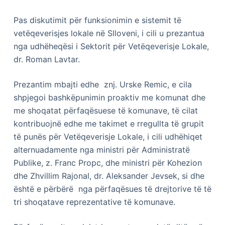
Pas diskutimit për funksionimin e sistemit të
vetëqeverisjes lokale në Slloveni, i cili u prezantua
nga udhëheqësi i Sektorit për Vetëqeverisje Lokale,
dr. Roman Lavtar.
Prezantim mbajti edhe znj. Urskе Remic, e cila
shpjegoi bashkëpunimin proaktiv me komunat dhe
me shoqatat përfaqësuese të komunave, të cilat
kontribuojnë edhe me takimet e rregullta të grupit
të punës për Vetëqeverisje Lokale, i cili udhëhiqet
alternuadamente nga ministri për Administratë
Publike, z. Franc Propс, dhe ministri për Kohezion
dhe Zhvillim Rajonal, dr. Aleksander Jevsek, si dhe
është e përbërë nga përfaqësues të drejtorive të të
tri shoqatave reprezentative të komunave.