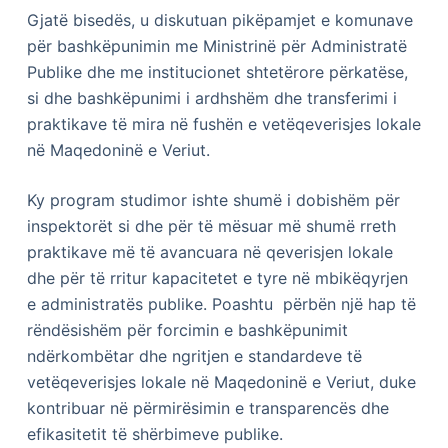
Gjatë bisedës, u diskutuan pikëpamjet e komunave
për bashkëpunimin me Ministrinë për Administratë
Publike dhe me institucionet shtetërore përkatëse,
si dhe bashkëpunimi i ardhshëm dhe transferimi i
praktikave të mira në fushën e vetëqeverisjes lokale
në Maqedoninë e Veriut.
Ky program studimor ishte shumë i dobishëm për
inspektorët si dhe për të mësuar më shumë rreth
praktikave më të avancuara në qeverisjen lokale
dhe për të rritur kapacitetet e tyre në mbikëqyrjen
e administratës publike. Poashtu përbën një hap të
rëndësishëm për forcimin e bashkëpunimit
ndërkombëtar dhe ngritjen e standardeve të
vetëqeverisjes lokale në Maqedoninë e Veriut, duke
kontribuar në përmirësimin e transparencës dhe
efikasitetit të shërbimeve publike.