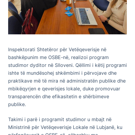
Inspektorati Shtetëror për Vetëqeverisje në
bashkëpunim me OSBE-në, realizoi program
studimor dyditor në Slloveni. Qëllimi i këtij programi
ishte të mundësohej shkëmbimi i përvojave dhe
praktikave më të mira në administratën publike dhe
mbikëqyrjen e qeverisjes lokale, duke promovuar
transparencën dhe efikasitetin e shërbimeve
publike.
Takimi i parë i programit studimor u mbajt në
Ministrinë për Vetëqeverisje Lokale në Lubjanë, ku
përfaqësuesit e OSBE-së sëbashku me