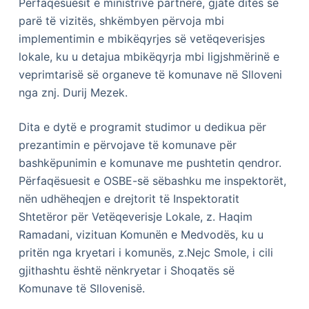
Përfaqësuesit e ministrive partnere, gjatë ditës së
parë të vizitës, shkëmbyen përvoja mbi
implementimin e mbikëqyrjes së vetëqeverisjes
lokale, ku u detajua mbikëqyrja mbi ligjshmërinë e
veprimtarisë së organeve të komunave në Slloveni
nga znj. Durij Mezek.
Dita e dytë e programit studimor u dedikua për
prezantimin e përvojave të komunave për
bashkëpunimin e komunave me pushtetin qendror.
Përfaqësuesit e OSBE-së sëbashku me inspektorët,
nën udhëheqjen e drejtorit të Inspektoratit
Shtetëror për Vetëqeverisje Lokale, z. Haqim
Ramadani, vizituan Komunën e Medvodës, ku u
pritën nga kryetari i komunës, z.Nejc Smole, i cili
gjithashtu është nënkryetar i Shoqatës së
Komunave të Sllovenisë.