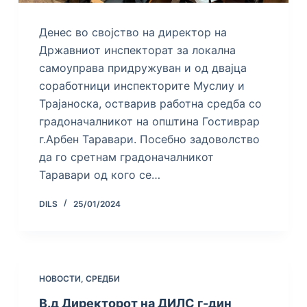
Денес во својство на директор на
Државниот инспекторат за локална
самоуправа придружуван и од двајца
соработници инспекторите Муслиу и
Трајаноска, остварив работна средба со
градоначалникот на општина Гостиврар
г.Арбен Таравари. Посебно задоволство
да го сретнам градоначалникот
Таравари од кого се…
DILS
25/01/2024
НОВОСТИ
,
СРЕДБИ
В.д Директорот на ДИЛС г-дин