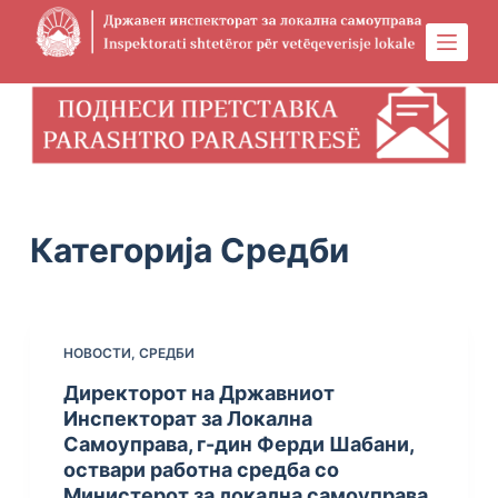
S
k
i
p
t
o
c
o
Категорија
Средби
n
t
e
n
НОВОСТИ
,
СРЕДБИ
t
Директорот на Државниот
Инспекторат за Локална
Самоуправа, г-дин Ферди Шабани,
оствари работна средба со
Министерот за локална самоуправа