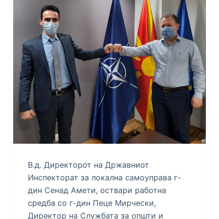
В.д. Директорот на Државниот
Инспекторат за локална самоуправа г-
дин Сенад Амети, оствари работна
средба со г-дин Пеце Мирчески,
Директор на Службата за општи и