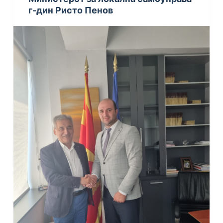
г-дин Ристо Пенов