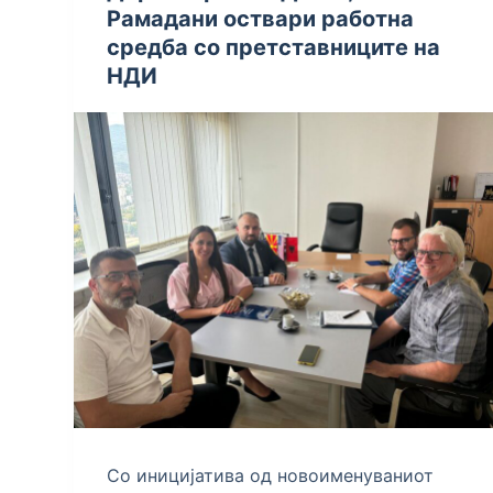
Рамадани оствари работна
средба со претставниците на
НДИ
Со иницијатива од новоименуваниот