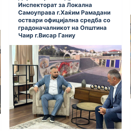
Инспекторат за Локална
Самоуправа г.Хаќим Рамадани
оствари официјална средба со
градоначалникот на Општина
Чаир г.Висар Ганиу