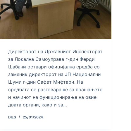
Директорот на Државниот Инспекторат
за Локална Самоуправа г-дин Ферди
Шабани оствари официјална средба со
заменик директорот на ЈП Национални
Шуми г-дин Сафет Мифтари. На
средбата се разговараше за прашањето
и начинот на функционирање на овие
двата органи, како и за…
DILS
25/01/2024