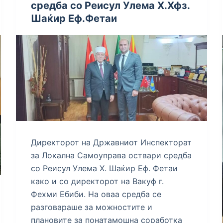
средба со Реисул Улема Х.Хфз.
Шаќир Еф.Фетаи
Директорот на Државниот Инспекторат
за Локална Самоуправа оствари средба
со Реисул Улема Х. Шаќир Еф. Фетаи
како и со директорот на Вакуф г.
Фехми Ебиби. На оваа средба се
разговараше за можностите и
плановите за понатамошна соработка