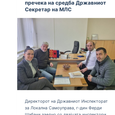
пречека на средба Државниот
Секретар на МЛС
Директорот на Државниот Инспекторат
за Локална Самоуправа, г-дин Ферди
Шабани заедно со двајцата инспектори