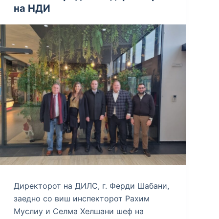
на НДИ
Директорот на ДИЛС, г. Ферди Шабани,
заедно со виш инспекторот Рахим
Муслиу и Селма Хелшани шеф на