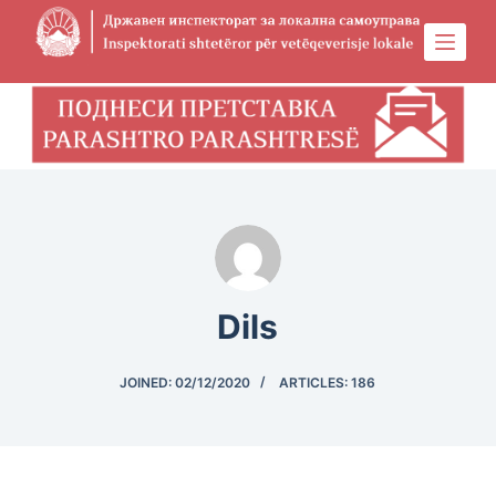
S
k
i
p
t
o
c
o
n
t
e
Dils
n
t
JOINED: 02/12/2020
ARTICLES: 186