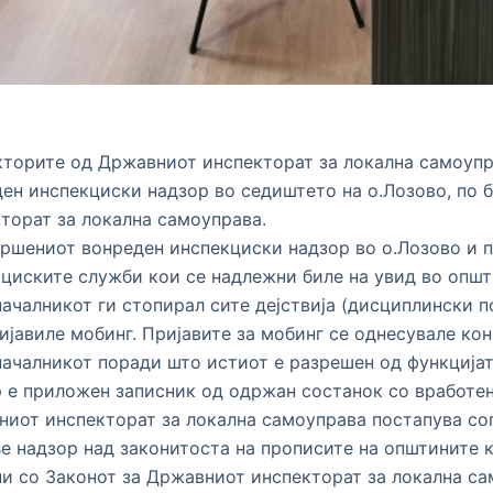
торите од Државниот инспекторат за локална самоупра
ен инспекциски надзор во седиштето на о.Лозово, по
торат за локална самоуправа.
ршениот вонреден инспекциски надзор во о.Лозово и п
циските служби кои се надлежни биле на увид во општи
ачалникот ги стопирал сите дејствија (дисциплински 
ијавиле мобинг. Пријавите за мобинг се однесувале кон
ачалникот поради што истиот е разрешен од функцијата
 е приложен записник од одржан состанок со вработен
иот инспекторат за локална самоуправа постапува сог
 надзор над законитоста на прописите на општините к
и со Законот за Државниот инспекторат за локална са