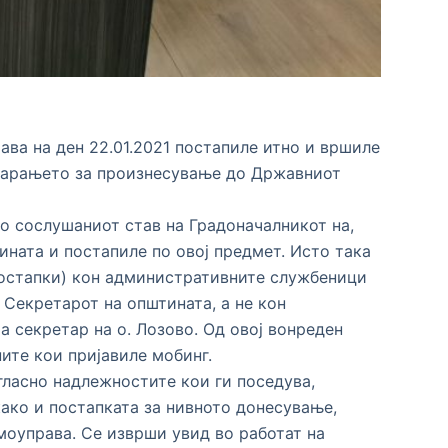
ва на ден 22.01.2021 постапиле итно и вршиле
 барањето за произнесување до Државниот
о сослушаниот став на Градоначалникот на,
ната и постапиле по овој предмет. Исто така
постапки) кон административните службеници
 Секретарот на општината, а не кон
 секретар на о. Лозово. Од овој вонреден
ите кои пријавиле мобинг.
ласно надлежностите кои ги поседува,
ако и постапката за нивното донесување,
моуправа. Се изврши увид во работат на