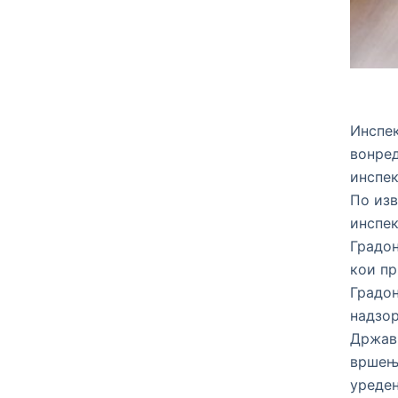
Инспек
вонред
инспек
По изв
инспек
Градон
кои пр
Градон
надзор
Државн
вршење
уреден