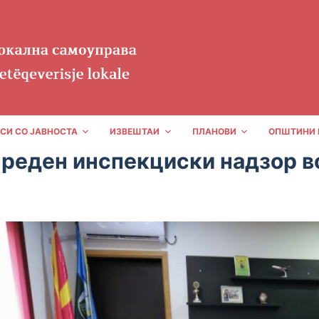
СИ СО ЈАВНОСТА
ИЗВЕШТАИ
ПЛАНОВИ
ОПШТИНИ 
реден инспекциски надзор в
LS
25/01/2021