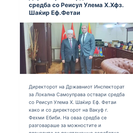
средба со Реисул Улема Х.Хфз.
Шаќир Еф.Фетаи
Директорот на Државниот Инспекторат
за Локална Самоуправа оствари средба
со Реисул Улема Х. Шаќир Еф. Фетаи
како и со директорот на Вакуф г.
Фехми Ебиби. На оваа средба се
разговараше за можностите и
плановите за понатамошна соработка