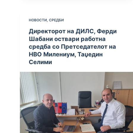
НОВОСТИ
,
СРЕДБИ
Директорот на ДИЛС, Ферди
Шабани оствари работна
средба со Претседателот на
НBО Милениум, Таџедин
Селими