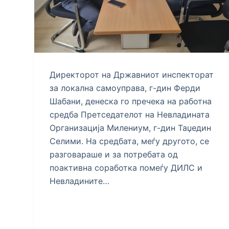
Директорот на Државниот инспекторат
за локална самоуправа, г-дин Ферди
Шабани, денеска го пречека на работна
средба Претседателот на Невладината
Организација Милениум, г-дин Таџедин
Селими. На средбата, меѓу другото, се
разговараше и за потребата од
поактивна соработка помеѓу ДИЛС и
Невладините…