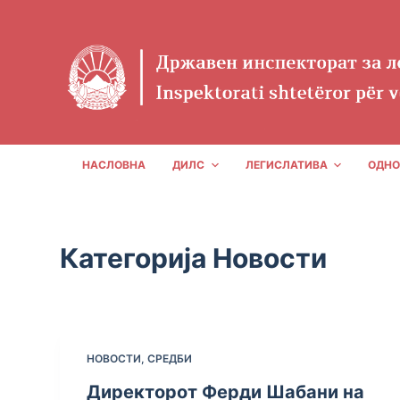
S
k
i
p
t
o
c
НАСЛОВНА
ДИЛС
ЛЕГИСЛАТИВА
ОДНО
o
n
t
Категорија
Новости
e
n
t
НОВОСТИ
,
СРЕДБИ
Директорот Ферди Шабани на