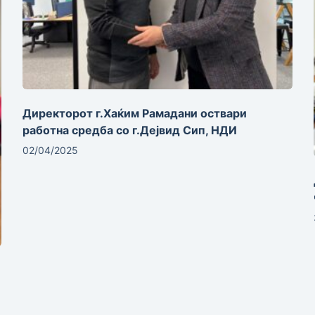
Директорот г.Хаќим Рамадани оствари
работна средба со г.Дејвид Сип, НДИ
02/04/2025