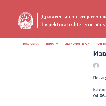
S
k
i
p
t
o
c
НАСЛОВНА
ДИЛС
ЛЕГИСЛАТИВА
ОДНО
o
Из
n
t
DI
e
n
Почиту
t
Ве изв
04.06