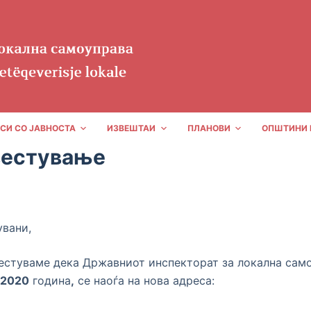
СИ СО ЈАВНОСТА
ИЗВЕШТАИ
ПЛАНОВИ
ОПШТИНИ 
вестување
LS
06/06/2020
НОВОСТИ
вани,
естуваме дека Државниот инспекторат за локална сам
.2020
година
,
се наоѓа на нова адреса: