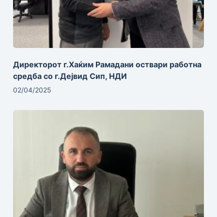
Директорот г.Хаќим Рамадани оствари работна
средба со г.Дејвид Сип, НДИ
02/04/2025