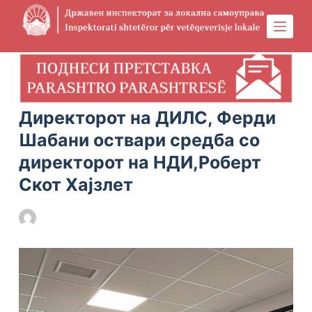
S
k
i
p
t
o
Директорот на ДИЛС, Ферди
c
Шабани оствари средба со
o
директорот на НДИ,Роберт
n
t
Скот Хајзлет
e
n
DILS
07/08/2023
t