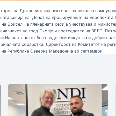
орот на Државниот инспекторат за локална самоуправ
ната сесија на ‘’Денот на проширување’’ на Европската
 на Брисел.На пленарната сесија учествуваа и министе
ачалникот на град Скопје и претседател на ЗЕЛС, Петр
и.На состанокот беа споделени искуства и добри прак
ријалната соработка. Директорот на Комитетот на регио
 на Република Северна Македонија во септември.