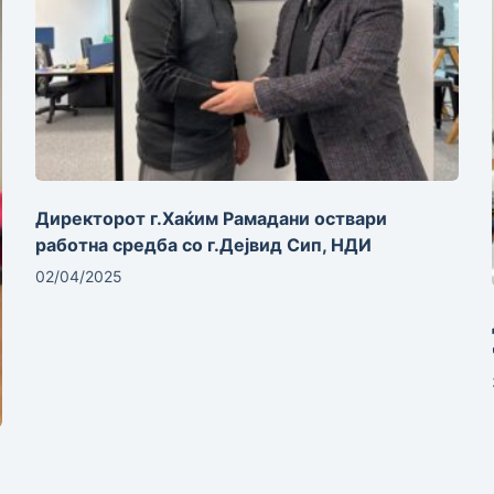
Директорот г.Хаќим Рамадани оствари
работна средба со г.Дејвид Сип, НДИ
02/04/2025