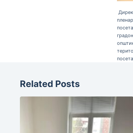
Директ
пленар
посета
градон
општин
терито
посета
Related Posts