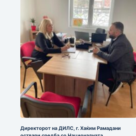
Директорот на ДИЛС, г. Хаќим Рамадани
оствари средба со Националната