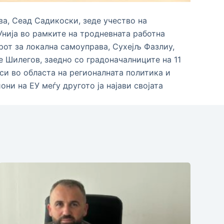
а, Сеад Садикоски, зеде учество на
 Унија во рамките на тродневната работна
рот за локална самоуправа, Сухејљ Фазлиу,
е Шилегов, заедно со градоначалниците на 11
си во областа на регионалната политика и
ни на ЕУ меѓу другото ја најави својата