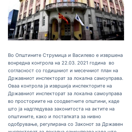
Во Општините Струмица и Василевo е извршена
вонредна контрола на 22.03. 2021 година во
согласност со годишниот и месечниот план на
Државниот инспекторат за локална самоуправа.
Оваа контрола ја извршија инспекторите на
Државниот инспекторат за локална самоуправа
во просториите на соодветните општини, каде
што ја надгледуваа законитоста на актите на
општините, како и постапката за нивно
одобрување, регулирана со Законот за Државен
инспекторат за локална самоуправа,каде што